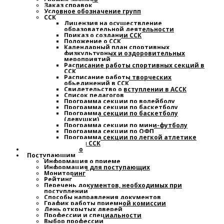
Заказ справок
Условное обозначение групп
ССК
Лицензия на осуществление
образовательной деятельности
Приказ о создании ССК
Положение о ССК
Календарный план спортивных,
физкультурных и оздоровительных
мероприятий
Расписание работы спортивных секций в
ССК
Расписание работы творческих
обьединений в ССК
Свидетельство о вступлении в АССК
Список педагогов
Программа секции по волейболу
Программа секции по баскетболу
Программа секции по баскетболу
(девушки)
Программа секции по мини-футболу
Программа секции по ОФП
Программа секции по легкой атлетике
План работы ССК
Наставничество
Поступающим
Информация о приеме
Информация для поступающих
Мониторинг
Рейтинг
Перечень документов, необходимых при
поступлении
Способы направления документов
График работы приемной комиссии
День открытых дверей
Профессии и специальности
Выбор профессии