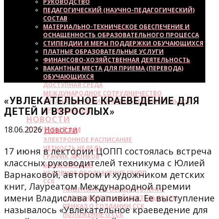
РУКОВОДСТВО
ПЕДАГОГИЧЕСКИЙ (НАУЧНО-ПЕДАГОГИЧЕСКИЙ)
СОСТАВ
МАТЕРИАЛЬНО-ТЕХНИЧЕСКОЕ ОБЕСПЕЧЕНИЕ И
ОСНАЩЕННОСТЬ ОБРАЗОВАТЕЛЬНОГО ПРОЦЕССА
СТИПЕНДИИ И МЕРЫ ПОДДЕРЖКИ ОБУЧАЮЩИХСЯ
ПЛАТНЫЕ ОБРАЗОВАТЕЛЬНЫЕ УСЛУГИ
ФИНАНСОВО-ХОЗЯЙСТВЕННАЯ ДЕЯТЕЛЬНОСТЬ
ВАКАНТНЫЕ МЕСТА ДЛЯ ПРИЕМА (ПЕРЕВОДА)
ОБУЧАЮЩИХСЯ
ДОСТУПНАЯ СРЕДА
МЕЖДУНАРОДНОЕ СОТРУДНИЧЕСТВО
«УВЛЕКАТЕЛЬНОЕ КРАЕВЕДЕНИЕ ДЛЯ
ОРГАНИЗАЦИЯ ПИТАНИЯ В ОБРАЗОВАТЕЛЬНОЙ
ДЕТЕЙ И ВЗРОСЛЫХ»
ОРГАНИЗАЦИИ
НОВОСТИ
18.06.2026
Новости
СТУДЕНТАМ
ЭЛЕКТРОННОЕ РАСПИСАНИЕ
ЧЕТНОСТЬ НЕДЕЛЬ
17 июня в лектории ЦОПП состоялась встреча
ГРАФИК ЗВОНКОВ
классных руководителей техникума с Юлией
ЗАКАЗ СПРАВОК
Варнаковой, автором и художником детских
УСЛОВНОЕ ОБОЗНАЧЕНИЕ ГРУПП
ССК
книг, Лауреатом Международной премии
ЛИЦЕНЗИЯ НА ОСУЩЕСТВЛЕНИЕ
имени Владислава Крапивина. Ее выступление
ОБРАЗОВАТЕЛЬНОЙ ДЕЯТЕЛЬНОСТИ
ПРИКАЗ О СОЗДАНИИ ССК
называлось «Увлекательное краеведение для
ПОЛОЖЕНИЕ О ССК