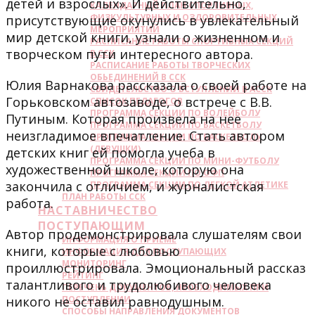
детей и взрослых». И действительно,
КАЛЕНДАРНЫЙ ПЛАН СПОРТИВНЫХ,
ФИЗКУЛЬТУРНЫХ И ОЗДОРОВИТЕЛЬНЫХ
присутствующие окунулись в увлекательный
МЕРОПРИЯТИЙ
мир детской книги, узнали о жизненном и
РАСПИСАНИЕ РАБОТЫ СПОРТИВНЫХ СЕКЦИЙ
творческом пути интересного автора.
В ССК
РАСПИСАНИЕ РАБОТЫ ТВОРЧЕСКИХ
ОБЬЕДИНЕНИЙ В ССК
Юлия Варнакова рассказала о своей работе на
СВИДЕТЕЛЬСТВО О ВСТУПЛЕНИИ В АССК
Горьковском автозаводе, о встрече с В.В.
СПИСОК ПЕДАГОГОВ
ПРОГРАММА СЕКЦИИ ПО ВОЛЕЙБОЛУ
Путиным. Которая произвела на нее
ПРОГРАММА СЕКЦИИ ПО БАСКЕТБОЛУ
неизгладимое впечатление. Стать автором
ПРОГРАММА СЕКЦИИ ПО БАСКЕТБОЛУ
(ДЕВУШКИ)
детских книг ей помогла учеба в
ПРОГРАММА СЕКЦИИ ПО МИНИ-ФУТБОЛУ
художественной школе, которую она
ПРОГРАММА СЕКЦИИ ПО ОФП
закончила с отличием, и журналистская
ПРОГРАММА СЕКЦИИ ПО ЛЕГКОЙ АТЛЕТИКЕ
ПЛАН РАБОТЫ ССК
работа.
НАСТАВНИЧЕСТВО
ПОСТУПАЮЩИМ
Автор продемонстрировала слушателям свои
ИНФОРМАЦИЯ О ПРИЕМЕ
книги, которые с любовью
ИНФОРМАЦИЯ ДЛЯ ПОСТУПАЮЩИХ
МОНИТОРИНГ
проиллюстрировала. Эмоциональный рассказ
РЕЙТИНГ
талантливого и трудолюбивого человека
ПЕРЕЧЕНЬ ДОКУМЕНТОВ, НЕОБХОДИМЫХ ПРИ
никого не оставил равнодушным.
ПОСТУПЛЕНИИ
СПОСОБЫ НАПРАВЛЕНИЯ ДОКУМЕНТОВ