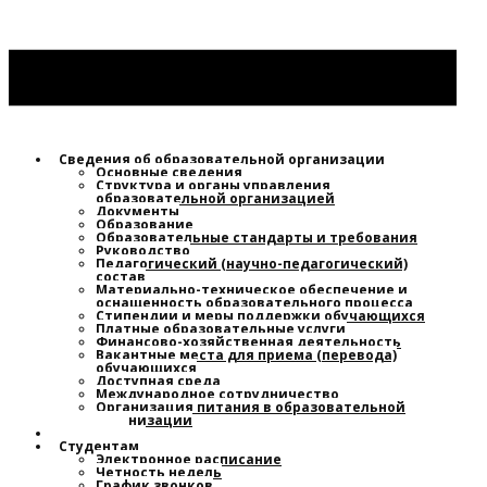
Сведения об образовательной организации
Основные сведения
Структура и органы управления
образовательной организацией
Документы
Образование
Образовательные стандарты и требования
Руководство
Педагогический (научно-педагогический)
состав
Материально-техническое обеспечение и
оснащенность образовательного процесса
Стипендии и меры поддержки обучающихся
Платные образовательные услуги
Финансово-хозяйственная деятельность
Вакантные места для приема (перевода)
обучающихся
Доступная среда
Международное сотрудничество
Организация питания в образовательной
организации
Новости
Студентам
Электронное расписание
Четность недель
График звонков