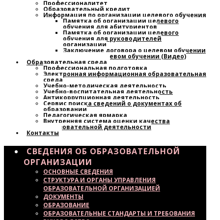
Профессионалитет
Образовательный кредит
Информация по организации целевого обучения
Памятка об организации целевого
обучения для абитуриентов
Памятка об организации целевого
обучения для руководителей
организации
Заключение договора о целевом обучении
Узнайте о целевом обучении (Видео)
Образовательная среда
Профессиональная подготовка
Электронная информационная образовательная
среда
Учебно-методическая деятельность
Учебно-воспитательная деятельность
Антикоррупционная деятельность
Сервис поиска сведений о документах об
образовании
Педагогическая ярмарка
Внутренняя система оценки качества
образовательной деятельности
Контакты
СВЕДЕНИЯ ОБ ОБРАЗОВАТЕЛЬНОЙ
ОРГАНИЗАЦИИ
ОСНОВНЫЕ СВЕДЕНИЯ
СТРУКТУРА И ОРГАНЫ УПРАВЛЕНИЯ
ОБРАЗОВАТЕЛЬНОЙ ОРГАНИЗАЦИЕЙ
ДОКУМЕНТЫ
ОБРАЗОВАНИЕ
ОБРАЗОВАТЕЛЬНЫЕ СТАНДАРТЫ И ТРЕБОВАНИЯ