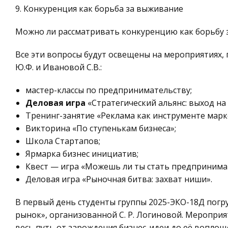
9. Конкуренция как борьба за выживание
Можно ли рассматривать конкуренцию как борьбу з
Все эти вопросы будут освещены на мероприятиях,
Ю.Ф. и Ивановой С.В.:
мастер-классы по предпринимательству;
Деловая игра
«Стратегический альянс: выход на
Тренинг-занятие «Реклама как инструменте марк
Викторина «По ступенькам бизнеса»;
Школа Стартапов;
Ярмарка бизнес инициатив;
Квест — игра «Можешь ли ты стать предпринима
Деловая игра «Рыночная битва: захват ниши».
В первый день студенты группы 2025-ЭКО-18Д погр
рынок», организованной С. Р. Логиновой. Меропри
весь путь от зарождения бизнес-идеи до её вопло