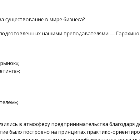
а существование в мире бизнеса?
 подготовленных нашими преподавателями — Гарахиной И
 рынок»;
етинга»;
телем»;
узились в атмосферу предпринимательства благодаря де
ятие было построено на принципах практико-ориентиро
щения в условиях, максимально приближенных к реальн