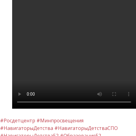
#Росдетцентр
#Минпросвещения
#НавигаторыДетства
#НавигаторыДетстваСПО
#НавигаторыДетства52
#Образование52