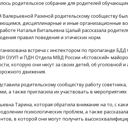
ялось родительское собрание для родителей обучающихся
й Валерьевной Разиной родительскому сообществу был
учающимся, дисциплинарные и иные организационные во
работе Наталья Витальевна Цалый рассказала родителя
юдения правил поведения и этических норм.
рганизована встреча с инспектором по пропаганде БД
ДН ОУУП и ПДН Отдела МВД России «Кстовский» майоро
ти, которую они несут за своих детей, об уголовной и
орожного движения.
ставила родительскому сообществу работу советника, р
и, а также пригласила их участвовать в мероприятиях 
ьевна Тарина, которая обратила внимание на то, с как
одолении психологических проблем, а также рассказала
удентов, в которой они могут получить высококвалифи