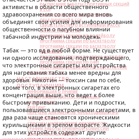
РАСПИСАНИЕ РАБОТЫ СПОРТИВНЫХ СЕКЦИЙ
активисты в области общественного
В ССК
здравоохранения со всего мира вновь
РАСПИСАНИЕ РАБОТЫ ТВОРЧЕСКИХ
ОБЬЕДИНЕНИЙ В ССК
объединят свои усилия для информирования
СВИДЕТЕЛЬСТВО О ВСТУПЛЕНИИ В АССК
общественности о пагубном влиянии
СПИСОК ПЕДАГОГОВ
табачной индустрии на молодежь.
ПРОГРАММА СЕКЦИИ ПО ВОЛЕЙБОЛУ
ПРОГРАММА СЕКЦИИ ПО БАСКЕТБОЛУ
ПРОГРАММА СЕКЦИИ ПО БАСКЕТБОЛУ
Табак — это яд в любой форме. Не существует
(ДЕВУШКИ)
ни одного исследования, подтверждающего,
ПРОГРАММА СЕКЦИИ ПО МИНИ-ФУТБОЛУ
ПРОГРАММА СЕКЦИИ ПО ОФП
что электронные сигареты или устройства
ПРОГРАММА СЕКЦИИ ПО ЛЕГКОЙ АТЛЕТИКЕ
для нагревания табака менее вредны для
ПЛАН РАБОТЫ ССК
НАСТАВНИЧЕСТВО
здоровья. Никотин — токсин сам по себе,
ПОСТУПАЮЩИМ
кроме того, в электронных сигаретах его
ИНФОРМАЦИЯ О ПРИЕМЕ
концентрация выше, что ведет к более
ИНФОРМАЦИЯ ДЛЯ ПОСТУПАЮЩИХ
быстрому привыканию. Дети и подростки,
МОНИТОРИНГ
РЕЙТИНГ
пользовавшиеся электронными сигаретами, в
ПЕРЕЧЕНЬ ДОКУМЕНТОВ, НЕОБХОДИМЫХ ПРИ
два раза чаще становятся хроническими
ПОСТУПЛЕНИИ
СПОСОБЫ НАПРАВЛЕНИЯ ДОКУМЕНТОВ
курильщиками в зрелом возрасте. Жидкости
ГРАФИК РАБОТЫ ПРИЕМНОЙ КОМИССИИ
для этих устройств содержат другие
ДЕНЬ ОТКРЫТЫХ ДВЕРЕЙ