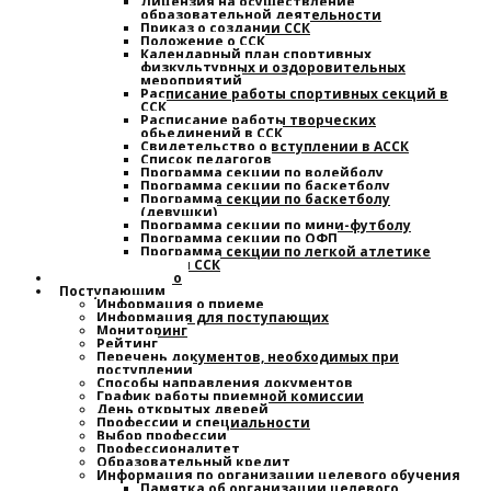
Лицензия на осуществление
образовательной деятельности
Приказ о создании ССК
Положение о ССК
Календарный план спортивных,
физкультурных и оздоровительных
мероприятий
Расписание работы спортивных секций в
ССК
Расписание работы творческих
обьединений в ССК
Свидетельство о вступлении в АССК
Список педагогов
Программа секции по волейболу
Программа секции по баскетболу
Программа секции по баскетболу
(девушки)
Программа секции по мини-футболу
Программа секции по ОФП
Программа секции по легкой атлетике
План работы ССК
Наставничество
Поступающим
Информация о приеме
Информация для поступающих
Мониторинг
Рейтинг
Перечень документов, необходимых при
поступлении
Способы направления документов
График работы приемной комиссии
День открытых дверей
Профессии и специальности
Выбор профессии
Профессионалитет
Образовательный кредит
Информация по организации целевого обучения
Памятка об организации целевого