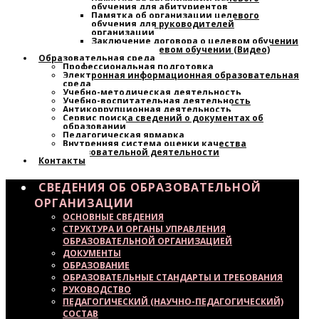
обучения для абитуриентов
Памятка об организации целевого
обучения для руководителей
организации
Заключение договора о целевом обучении
Узнайте о целевом обучении (Видео)
Образовательная среда
Профессиональная подготовка
Электронная информационная образовательная
среда
Учебно-методическая деятельность
Учебно-воспитательная деятельность
Антикоррупционная деятельность
Сервис поиска сведений о документах об
образовании
Педагогическая ярмарка
Внутренняя система оценки качества
образовательной деятельности
Контакты
СВЕДЕНИЯ ОБ ОБРАЗОВАТЕЛЬНОЙ
ОРГАНИЗАЦИИ
ОСНОВНЫЕ СВЕДЕНИЯ
СТРУКТУРА И ОРГАНЫ УПРАВЛЕНИЯ
ОБРАЗОВАТЕЛЬНОЙ ОРГАНИЗАЦИЕЙ
ДОКУМЕНТЫ
ОБРАЗОВАНИЕ
ОБРАЗОВАТЕЛЬНЫЕ СТАНДАРТЫ И ТРЕБОВАНИЯ
РУКОВОДСТВО
ПЕДАГОГИЧЕСКИЙ (НАУЧНО-ПЕДАГОГИЧЕСКИЙ)
СОСТАВ