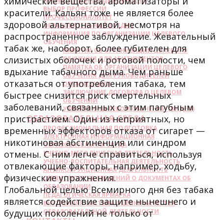
химические вещества, ароматизаторы и
ПРОФЕССИИ И СПЕЦИАЛЬНОСТИ
ВЫБОР ПРОФЕССИИ
красители. Кальян тоже не является более
ПРОФЕССИОНАЛИТЕТ
здоровой альтернативой, несмотря на
ОБРАЗОВАТЕЛЬНЫЙ КРЕДИТ
ИНФОРМАЦИЯ ПО ОРГАНИЗАЦИИ ЦЕЛЕВОГО
распространенное заблуждение. Жевательный
ОБУЧЕНИЯ
табак же, наоборот, более губителен для
ПАМЯТКА ОБ ОРГАНИЗАЦИИ ЦЕЛЕВОГО
слизистых оболочек и ротовой полости, чем
ОБУЧЕНИЯ ДЛЯ АБИТУРИЕНТОВ
ПАМЯТКА ОБ ОРГАНИЗАЦИИ ЦЕЛЕВОГО
вдыхание табачного дыма. Чем раньше
ОБУЧЕНИЯ ДЛЯ РУКОВОДИТЕЛЕЙ
отказаться от употребления табака, тем
ОРГАНИЗАЦИИ
ЗАКЛЮЧЕНИЕ ДОГОВОРА О ЦЕЛЕВОМ
быстрее снизится риск смертельных
ОБУЧЕНИИ
заболеваний, связанных с этим пагубным
УЗНАЙТЕ О ЦЕЛЕВОМ ОБУЧЕНИИ (ВИДЕО)
пристрастием. Один из неприятных, но
ОБРАЗОВАТЕЛЬНАЯ СРЕДА
ПРОФЕССИОНАЛЬНАЯ ПОДГОТОВКА
временных эффекторов отказа от сигарет —
ЭЛЕКТРОННАЯ ИНФОРМАЦИОННАЯ
никотиновая абстиненция или синдром
ОБРАЗОВАТЕЛЬНАЯ СРЕДА
отмены. С ним легче справиться, используя
УЧЕБНО-МЕТОДИЧЕСКАЯ ДЕЯТЕЛЬНОСТЬ
УЧЕБНО-ВОСПИТАТЕЛЬНАЯ ДЕЯТЕЛЬНОСТЬ
отвлекающие факторы, например, ходьбу,
АНТИКОРРУПЦИОННАЯ ДЕЯТЕЛЬНОСТЬ
физические упражнения.
СЕРВИС ПОИСКА СВЕДЕНИЙ О ДОКУМЕНТАХ ОБ
ОБРАЗОВАНИИ
Глобальной целью Всемирного дня без табака
ПЕДАГОГИЧЕСКАЯ ЯРМАРКА
является содействие защите нынешнего и
ВНУТРЕННЯЯ СИСТЕМА ОЦЕНКИ КАЧЕСТВА
будущих поколений не только от
ОБРАЗОВАТЕЛЬНОЙ ДЕЯТЕЛЬНОСТИ