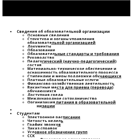
Сведения об образовательной организации
Основные сведения
Структура и органы управления
образовательной организацией
Документы
Образование
Образовательные стандарты и требования
Руководство
Педагогический (научно-педагогический)
состав
Материально-техническое обеспечение и
оснащенность образовательного процесса
Стипендии и меры поддержки обучающихся
Платные образовательные услуги
Финансово-хозяйственная деятельность
Вакантные места для приема (перевода)
обучающихся
Доступная среда
Международное сотрудничество
Организация питания в образовательной
организации
Новости
Студентам
Электронное расписание
Четность недель
График звонков
Заказ справок
Условное обозначение групп
ССК