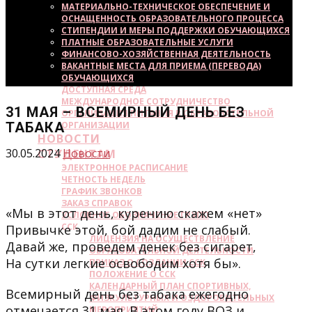
МАТЕРИАЛЬНО-ТЕХНИЧЕСКОЕ ОБЕСПЕЧЕНИЕ И
ОСНАЩЕННОСТЬ ОБРАЗОВАТЕЛЬНОГО ПРОЦЕССА
СТИПЕНДИИ И МЕРЫ ПОДДЕРЖКИ ОБУЧАЮЩИХСЯ
ПЛАТНЫЕ ОБРАЗОВАТЕЛЬНЫЕ УСЛУГИ
ФИНАНСОВО-ХОЗЯЙСТВЕННАЯ ДЕЯТЕЛЬНОСТЬ
ВАКАНТНЫЕ МЕСТА ДЛЯ ПРИЕМА (ПЕРЕВОДА)
ОБУЧАЮЩИХСЯ
ДОСТУПНАЯ СРЕДА
МЕЖДУНАРОДНОЕ СОТРУДНИЧЕСТВО
31 МАЯ – ВСЕМИРНЫЙ ДЕНЬ БЕЗ
ОРГАНИЗАЦИЯ ПИТАНИЯ В ОБРАЗОВАТЕЛЬНОЙ
ТАБАКА
ОРГАНИЗАЦИИ
НОВОСТИ
30.05.2024
Новости
СТУДЕНТАМ
ЭЛЕКТРОННОЕ РАСПИСАНИЕ
ЧЕТНОСТЬ НЕДЕЛЬ
ГРАФИК ЗВОНКОВ
ЗАКАЗ СПРАВОК
«Мы в этот день, курению скажем «нет»
УСЛОВНОЕ ОБОЗНАЧЕНИЕ ГРУПП
ССК
Привычке этой, бой дадим не слабый.
ЛИЦЕНЗИЯ НА ОСУЩЕСТВЛЕНИЕ
Давай же, проведем денек без сигарет,
ОБРАЗОВАТЕЛЬНОЙ ДЕЯТЕЛЬНОСТИ
На сутки легкие освободим хотя бы».
ПРИКАЗ О СОЗДАНИИ ССК
ПОЛОЖЕНИЕ О ССК
КАЛЕНДАРНЫЙ ПЛАН СПОРТИВНЫХ,
Всемирный день без табака ежегодно
ФИЗКУЛЬТУРНЫХ И ОЗДОРОВИТЕЛЬНЫХ
отмечается 31 мая. В этом году ВОЗ и
МЕРОПРИЯТИЙ