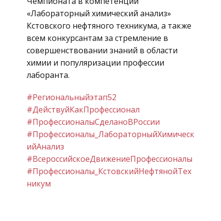
Чемпионата в компетенции
«Лабораторный химический анализ»
Кстовского нефтяного техникума, а также
всем конкурсантам за стремление в
совершенствовании знаний в области
химии и популяризации профессии
лаборанта.
#Региональныйэтап52
#ДействуйКакПрофессионал
#ПрофессионалыСделаноВРоссии
#Профессионалы_ЛабораторныйХимическ
ийАнализ
#ВсероссийскоеДвижениеПрофессионалы
#Профессионалы_КстовскийНефтянойТех
никум