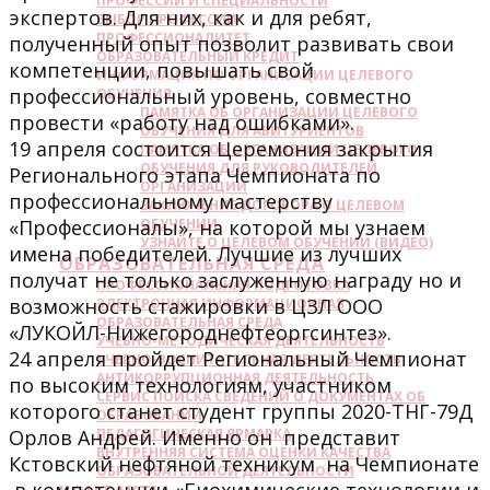
ПРОФЕССИИ И СПЕЦИАЛЬНОСТИ
экспертов. Для них, как и для ребят,
ВЫБОР ПРОФЕССИИ
ПРОФЕССИОНАЛИТЕТ
полученный опыт позволит развивать свои
ОБРАЗОВАТЕЛЬНЫЙ КРЕДИТ
компетенции, повышать свой
ИНФОРМАЦИЯ ПО ОРГАНИЗАЦИИ ЦЕЛЕВОГО
профессиональный уровень, совместно
ОБУЧЕНИЯ
ПАМЯТКА ОБ ОРГАНИЗАЦИИ ЦЕЛЕВОГО
провести «работу над ошибками».
ОБУЧЕНИЯ ДЛЯ АБИТУРИЕНТОВ
19 апреля состоится Церемония закрытия
ПАМЯТКА ОБ ОРГАНИЗАЦИИ ЦЕЛЕВОГО
ОБУЧЕНИЯ ДЛЯ РУКОВОДИТЕЛЕЙ
Регионального этапа Чемпионата по
ОРГАНИЗАЦИИ
профессиональному мастерству
ЗАКЛЮЧЕНИЕ ДОГОВОРА О ЦЕЛЕВОМ
«Профессионалы», на которой мы узнаем
ОБУЧЕНИИ
УЗНАЙТЕ О ЦЕЛЕВОМ ОБУЧЕНИИ (ВИДЕО)
имена победителей. Лучшие из лучших
ОБРАЗОВАТЕЛЬНАЯ СРЕДА
получат не только заслуженную награду но и
ПРОФЕССИОНАЛЬНАЯ ПОДГОТОВКА
возможность стажировки в ЦЗЛ ООО
ЭЛЕКТРОННАЯ ИНФОРМАЦИОННАЯ
ОБРАЗОВАТЕЛЬНАЯ СРЕДА
«ЛУКОЙЛ-Нижегороднефтеоргсинтез».
УЧЕБНО-МЕТОДИЧЕСКАЯ ДЕЯТЕЛЬНОСТЬ
24 апреля пройдет Региональный Чемпионат
УЧЕБНО-ВОСПИТАТЕЛЬНАЯ ДЕЯТЕЛЬНОСТЬ
АНТИКОРРУПЦИОННАЯ ДЕЯТЕЛЬНОСТЬ
по высоким технологиям, участником
СЕРВИС ПОИСКА СВЕДЕНИЙ О ДОКУМЕНТАХ ОБ
которого станет студент группы 2020-ТНГ-79Д
ОБРАЗОВАНИИ
Орлов Андрей. Именно он представит
ПЕДАГОГИЧЕСКАЯ ЯРМАРКА
ВНУТРЕННЯЯ СИСТЕМА ОЦЕНКИ КАЧЕСТВА
Кстовский нефтяной техникум на Чемпионате
ОБРАЗОВАТЕЛЬНОЙ ДЕЯТЕЛЬНОСТИ