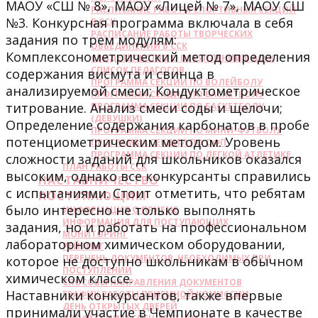
МАОУ «СШ № 8», МАОУ «Лицей № 7», МАОУ СШ
РАСПИСАНИЕ РАБОТЫ СПОРТИВНЫХ СЕКЦИЙ
№3. Конкурсная программа включала в себя
В ССК
РАСПИСАНИЕ РАБОТЫ ТВОРЧЕСКИХ
задания по трем модулям:
ОБЬЕДИНЕНИЙ В ССК
Комплексонометрический метод определения
СВИДЕТЕЛЬСТВО О ВСТУПЛЕНИИ В АССК
СПИСОК ПЕДАГОГОВ
содержания висмута и свинца в
ПРОГРАММА СЕКЦИИ ПО ВОЛЕЙБОЛУ
анализируемой смеси; Кондуктометрическое
ПРОГРАММА СЕКЦИИ ПО БАСКЕТБОЛУ
титрование. Анализ смеси соды и щелочи;
ПРОГРАММА СЕКЦИИ ПО БАСКЕТБОЛУ
(ДЕВУШКИ)
Определение содержания карбонатов в пробе
ПРОГРАММА СЕКЦИИ ПО МИНИ-ФУТБОЛУ
потенциометрическим методом. Уровень
ПРОГРАММА СЕКЦИИ ПО ОФП
ПРОГРАММА СЕКЦИИ ПО ЛЕГКОЙ АТЛЕТИКЕ
сложности заданий для школьников оказался
ПЛАН РАБОТЫ ССК
высоким, однако все конкурсанты справились
НАСТАВНИЧЕСТВО
с испытаниями. Стоит отметить, что ребятам
ПОСТУПАЮЩИМ
было интересно не только выполнять
ИНФОРМАЦИЯ О ПРИЕМЕ
ИНФОРМАЦИЯ ДЛЯ ПОСТУПАЮЩИХ
задания, но и работать на профессиональном
МОНИТОРИНГ
лабораторном химическом оборудовании,
РЕЙТИНГ
ПЕРЕЧЕНЬ ДОКУМЕНТОВ, НЕОБХОДИМЫХ ПРИ
которое не доступно школьникам в обычном
ПОСТУПЛЕНИИ
химическом классе.
СПОСОБЫ НАПРАВЛЕНИЯ ДОКУМЕНТОВ
Наставники конкурсантов, также впервые
ГРАФИК РАБОТЫ ПРИЕМНОЙ КОМИССИИ
ДЕНЬ ОТКРЫТЫХ ДВЕРЕЙ
принимали участие в Чемпионате в качестве