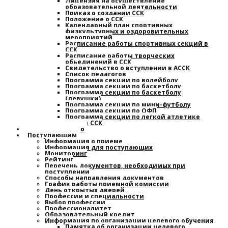
Лицензия на осуществление
образовательной деятельности
Приказ о создании ССК
Положение о ССК
Календарный план спортивных,
физкультурных и оздоровительных
мероприятий
Расписание работы спортивных секций в
ССК
Расписание работы творческих
обьединений в ССК
Свидетельство о вступлении в АССК
Список педагогов
Программа секции по волейболу
Программа секции по баскетболу
Программа секции по баскетболу
(девушки)
Программа секции по мини-футболу
Программа секции по ОФП
Программа секции по легкой атлетике
План работы ССК
Наставничество
Поступающим
Информация о приеме
Информация для поступающих
Мониторинг
Рейтинг
Перечень документов, необходимых при
поступлении
Способы направления документов
График работы приемной комиссии
День открытых дверей
Профессии и специальности
Выбор профессии
Профессионалитет
Образовательный кредит
Информация по организации целевого обучения
Памятка об организации целевого