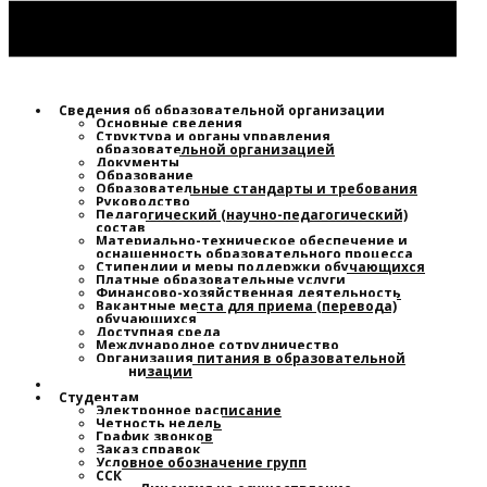
Сведения об образовательной организации
Основные сведения
Структура и органы управления
образовательной организацией
Документы
Образование
Образовательные стандарты и требования
Руководство
Педагогический (научно-педагогический)
состав
Материально-техническое обеспечение и
оснащенность образовательного процесса
Стипендии и меры поддержки обучающихся
Платные образовательные услуги
Финансово-хозяйственная деятельность
Вакантные места для приема (перевода)
обучающихся
Доступная среда
Международное сотрудничество
Организация питания в образовательной
организации
Новости
Студентам
Электронное расписание
Четность недель
График звонков
Заказ справок
Условное обозначение групп
ССК