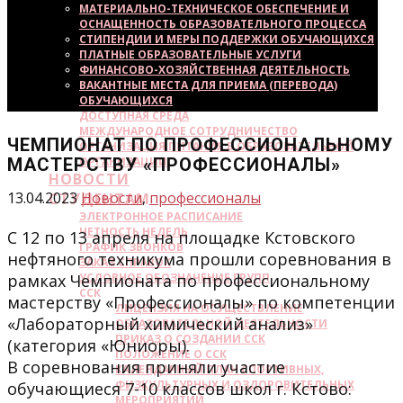
МАТЕРИАЛЬНО-ТЕХНИЧЕСКОЕ ОБЕСПЕЧЕНИЕ И
ОСНАЩЕННОСТЬ ОБРАЗОВАТЕЛЬНОГО ПРОЦЕССА
СТИПЕНДИИ И МЕРЫ ПОДДЕРЖКИ ОБУЧАЮЩИХСЯ
ПЛАТНЫЕ ОБРАЗОВАТЕЛЬНЫЕ УСЛУГИ
ФИНАНСОВО-ХОЗЯЙСТВЕННАЯ ДЕЯТЕЛЬНОСТЬ
ВАКАНТНЫЕ МЕСТА ДЛЯ ПРИЕМА (ПЕРЕВОДА)
ОБУЧАЮЩИХСЯ
ДОСТУПНАЯ СРЕДА
МЕЖДУНАРОДНОЕ СОТРУДНИЧЕСТВО
ЧЕМПИОНАТ ПО ПРОФЕССИОНАЛЬНОМУ
ОРГАНИЗАЦИЯ ПИТАНИЯ В ОБРАЗОВАТЕЛЬНОЙ
МАСТЕРСТВУ «ПРОФЕССИОНАЛЫ»
ОРГАНИЗАЦИИ
НОВОСТИ
13.04.2023
Новости
,
профессионалы
СТУДЕНТАМ
ЭЛЕКТРОННОЕ РАСПИСАНИЕ
ЧЕТНОСТЬ НЕДЕЛЬ
С 12 по 13 апреля на площадке Кстовского
ГРАФИК ЗВОНКОВ
нефтяного техникума прошли соревнования в
ЗАКАЗ СПРАВОК
рамках Чемпионата по профессиональному
УСЛОВНОЕ ОБОЗНАЧЕНИЕ ГРУПП
ССК
мастерству «Профессионалы» по компетенции
ЛИЦЕНЗИЯ НА ОСУЩЕСТВЛЕНИЕ
«Лабораторный химический анализ»
ОБРАЗОВАТЕЛЬНОЙ ДЕЯТЕЛЬНОСТИ
ПРИКАЗ О СОЗДАНИИ ССК
(категория «Юниоры).
ПОЛОЖЕНИЕ О ССК
В соревнования приняли участие
КАЛЕНДАРНЫЙ ПЛАН СПОРТИВНЫХ,
ФИЗКУЛЬТУРНЫХ И ОЗДОРОВИТЕЛЬНЫХ
обучающиеся 7-10 классов школ г. Кстово:
МЕРОПРИЯТИЙ