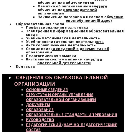
обучения для абитуриентов
Памятка об организации целевого
обучения для руководителей
организации
Заключение договора о целевом обучении
Узнайте о целевом обучении (Видео)
Образовательная среда
Профессиональная подготовка
Электронная информационная образовательная
среда
Учебно-методическая деятельность
Учебно-воспитательная деятельность
Антикоррупционная деятельность
Сервис поиска сведений о документах об
образовании
Педагогическая ярмарка
Внутренняя система оценки качества
образовательной деятельности
Контакты
СВЕДЕНИЯ ОБ ОБРАЗОВАТЕЛЬНОЙ
ОРГАНИЗАЦИИ
ОСНОВНЫЕ СВЕДЕНИЯ
СТРУКТУРА И ОРГАНЫ УПРАВЛЕНИЯ
ОБРАЗОВАТЕЛЬНОЙ ОРГАНИЗАЦИЕЙ
ДОКУМЕНТЫ
ОБРАЗОВАНИЕ
ОБРАЗОВАТЕЛЬНЫЕ СТАНДАРТЫ И ТРЕБОВАНИЯ
РУКОВОДСТВО
ПЕДАГОГИЧЕСКИЙ (НАУЧНО-ПЕДАГОГИЧЕСКИЙ)
СОСТАВ