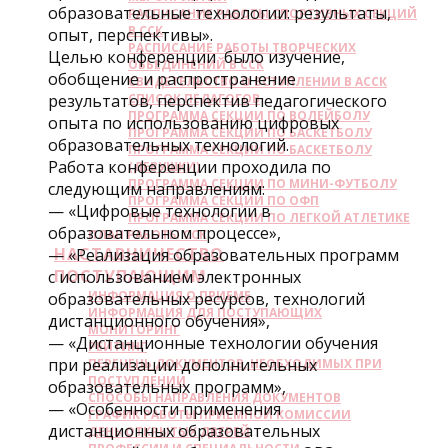
образовательные технологии: результаты,
РАСПИСАНИЕ РАБОТЫ СПОРТИВНЫХ СЕКЦИЙ
В ССК
опыт, перспективы».
РАСПИСАНИЕ РАБОТЫ ТВОРЧЕСКИХ
Целью конференции было изучение,
ОБЬЕДИНЕНИЙ В ССК
обобщение и распространение
СВИДЕТЕЛЬСТВО О ВСТУПЛЕНИИ В АССК
результатов, перспектив педагогического
СПИСОК ПЕДАГОГОВ
ПРОГРАММА СЕКЦИИ ПО ВОЛЕЙБОЛУ
опыта по использованию цифровых
ПРОГРАММА СЕКЦИИ ПО БАСКЕТБОЛУ
образовательных технологий.
ПРОГРАММА СЕКЦИИ ПО БАСКЕТБОЛУ
Работа конференции проходила по
(ДЕВУШКИ)
ПРОГРАММА СЕКЦИИ ПО МИНИ-ФУТБОЛУ
следующим направлениям:
ПРОГРАММА СЕКЦИИ ПО ОФП
— «Цифровые технологии в
ПРОГРАММА СЕКЦИИ ПО ЛЕГКОЙ АТЛЕТИКЕ
образовательном процессе»,
ПЛАН РАБОТЫ ССК
НАСТАВНИЧЕСТВО
— «Реализация образовательных программ
ПОСТУПАЮЩИМ
с использованием электронных
ИНФОРМАЦИЯ О ПРИЕМЕ
образовательных ресурсов, технологий
ИНФОРМАЦИЯ ДЛЯ ПОСТУПАЮЩИХ
дистанционного обучения»,
МОНИТОРИНГ
— «Дистанционные технологии обучения
РЕЙТИНГ
при реализации дополнительных
ПЕРЕЧЕНЬ ДОКУМЕНТОВ, НЕОБХОДИМЫХ ПРИ
ПОСТУПЛЕНИИ
образовательных программ»,
СПОСОБЫ НАПРАВЛЕНИЯ ДОКУМЕНТОВ
— «Особенности применения
ГРАФИК РАБОТЫ ПРИЕМНОЙ КОМИССИИ
дистанционных образовательных
ДЕНЬ ОТКРЫТЫХ ДВЕРЕЙ