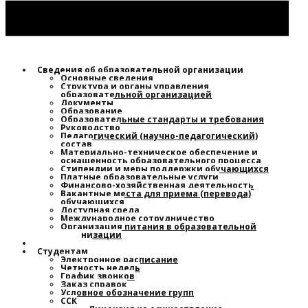
Сведения об образовательной организации
Основные сведения
Структура и органы управления
образовательной организацией
Документы
Образование
Образовательные стандарты и требования
Руководство
Педагогический (научно-педагогический)
состав
Материально-техническое обеспечение и
оснащенность образовательного процесса
Стипендии и меры поддержки обучающихся
Платные образовательные услуги
Финансово-хозяйственная деятельность
Вакантные места для приема (перевода)
обучающихся
Доступная среда
Международное сотрудничество
Организация питания в образовательной
организации
Новости
Студентам
Электронное расписание
Четность недель
График звонков
Заказ справок
Условное обозначение групп
ССК