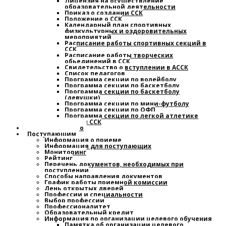
Лицензия на осуществление
образовательной деятельности
Приказ о создании ССК
Положение о ССК
Календарный план спортивных,
физкультурных и оздоровительных
мероприятий
Расписание работы спортивных секций в
ССК
Расписание работы творческих
обьединений в ССК
Свидетельство о вступлении в АССК
Список педагогов
Программа секции по волейболу
Программа секции по баскетболу
Программа секции по баскетболу
(девушки)
Программа секции по мини-футболу
Программа секции по ОФП
Программа секции по легкой атлетике
План работы ССК
Наставничество
Поступающим
Информация о приеме
Информация для поступающих
Мониторинг
Рейтинг
Перечень документов, необходимых при
поступлении
Способы направления документов
График работы приемной комиссии
День открытых дверей
Профессии и специальности
Выбор профессии
Профессионалитет
Образовательный кредит
Информация по организации целевого обучения
Памятка об организации целевого