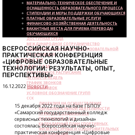
МАТЕРИАЛЬНО-ТЕХНИЧЕСКОЕ ОБЕСПЕЧЕНИЕ И
ОСНАЩЕННОСТЬ ОБРАЗОВАТЕЛЬНОГО ПРОЦЕССА
СТИПЕНДИИ И МЕРЫ ПОДДЕРЖКИ ОБУЧАЮЩИХСЯ
ПЛАТНЫЕ ОБРАЗОВАТЕЛЬНЫЕ УСЛУГИ
ФИНАНСОВО-ХОЗЯЙСТВЕННАЯ ДЕЯТЕЛЬНОСТЬ
ВАКАНТНЫЕ МЕСТА ДЛЯ ПРИЕМА (ПЕРЕВОДА)
ОБУЧАЮЩИХСЯ
ДОСТУПНАЯ СРЕДА
МЕЖДУНАРОДНОЕ СОТРУДНИЧЕСТВО
ВСЕРОССИЙСКАЯ НАУЧНО-
ОРГАНИЗАЦИЯ ПИТАНИЯ В ОБРАЗОВАТЕЛЬНОЙ
ПРАКТИЧЕСКАЯ КОНФЕРЕНЦИЯ
ОРГАНИЗАЦИИ
НОВОСТИ
«ЦИФРОВЫЕ ОБРАЗОВАТЕЛЬНЫЕ
СТУДЕНТАМ
ТЕХНОЛОГИИ: РЕЗУЛЬТАТЫ, ОПЫТ,
ЭЛЕКТРОННОЕ РАСПИСАНИЕ
ПЕРСПЕКТИВЫ»
ЧЕТНОСТЬ НЕДЕЛЬ
ГРАФИК ЗВОНКОВ
16.12.2022
Новости
ЗАКАЗ СПРАВОК
УСЛОВНОЕ ОБОЗНАЧЕНИЕ ГРУПП
ССК
ЛИЦЕНЗИЯ НА ОСУЩЕСТВЛЕНИЕ
15 декабря 2022 года на базе ГБПОУ
ОБРАЗОВАТЕЛЬНОЙ ДЕЯТЕЛЬНОСТИ
«Самарский государственный колледж
ПРИКАЗ О СОЗДАНИИ ССК
сервисных технологий и дизайна»
ПОЛОЖЕНИЕ О ССК
КАЛЕНДАРНЫЙ ПЛАН СПОРТИВНЫХ,
состоялась Всероссийская научно-
ФИЗКУЛЬТУРНЫХ И ОЗДОРОВИТЕЛЬНЫХ
практическая конференция «Цифровые
МЕРОПРИЯТИЙ