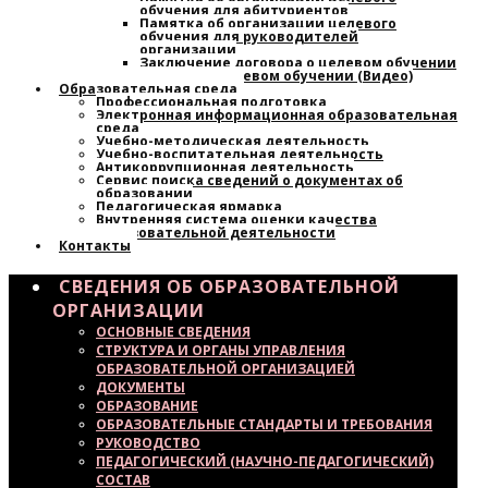
обучения для абитуриентов
Памятка об организации целевого
обучения для руководителей
организации
Заключение договора о целевом обучении
Узнайте о целевом обучении (Видео)
Образовательная среда
Профессиональная подготовка
Электронная информационная образовательная
среда
Учебно-методическая деятельность
Учебно-воспитательная деятельность
Антикоррупционная деятельность
Сервис поиска сведений о документах об
образовании
Педагогическая ярмарка
Внутренняя система оценки качества
образовательной деятельности
Контакты
СВЕДЕНИЯ ОБ ОБРАЗОВАТЕЛЬНОЙ
ОРГАНИЗАЦИИ
ОСНОВНЫЕ СВЕДЕНИЯ
СТРУКТУРА И ОРГАНЫ УПРАВЛЕНИЯ
ОБРАЗОВАТЕЛЬНОЙ ОРГАНИЗАЦИЕЙ
ДОКУМЕНТЫ
ОБРАЗОВАНИЕ
ОБРАЗОВАТЕЛЬНЫЕ СТАНДАРТЫ И ТРЕБОВАНИЯ
РУКОВОДСТВО
ПЕДАГОГИЧЕСКИЙ (НАУЧНО-ПЕДАГОГИЧЕСКИЙ)
СОСТАВ