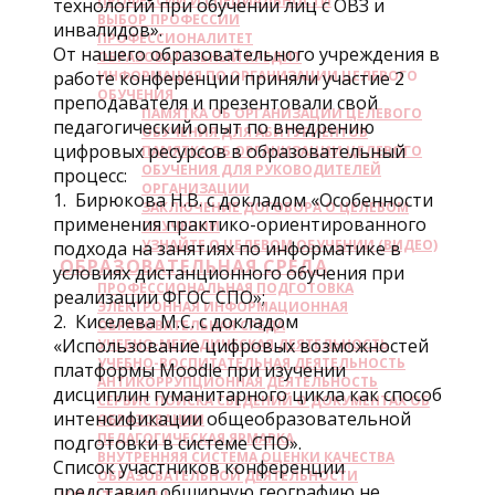
ПРОФЕССИИ И СПЕЦИАЛЬНОСТИ
технологий при обучении лиц с ОВЗ и
ВЫБОР ПРОФЕССИИ
инвалидов».
ПРОФЕССИОНАЛИТЕТ
От нашего образовательного учреждения в
ОБРАЗОВАТЕЛЬНЫЙ КРЕДИТ
работе конференции приняли участие 2
ИНФОРМАЦИЯ ПО ОРГАНИЗАЦИИ ЦЕЛЕВОГО
ОБУЧЕНИЯ
преподавателя и презентовали свой
ПАМЯТКА ОБ ОРГАНИЗАЦИИ ЦЕЛЕВОГО
педагогический опыт по внедрению
ОБУЧЕНИЯ ДЛЯ АБИТУРИЕНТОВ
цифровых ресурсов в образовательный
ПАМЯТКА ОБ ОРГАНИЗАЦИИ ЦЕЛЕВОГО
ОБУЧЕНИЯ ДЛЯ РУКОВОДИТЕЛЕЙ
процесс:
ОРГАНИЗАЦИИ
1. Бирюкова Н.В. с докладом «Особенности
ЗАКЛЮЧЕНИЕ ДОГОВОРА О ЦЕЛЕВОМ
применения практико-ориентированного
ОБУЧЕНИИ
УЗНАЙТЕ О ЦЕЛЕВОМ ОБУЧЕНИИ (ВИДЕО)
подхода на занятиях по информатике в
ОБРАЗОВАТЕЛЬНАЯ СРЕДА
условиях дистанционного обучения при
ПРОФЕССИОНАЛЬНАЯ ПОДГОТОВКА
реализации ФГОС СПО»;
ЭЛЕКТРОННАЯ ИНФОРМАЦИОННАЯ
2. Киселева М.С. с докладом
ОБРАЗОВАТЕЛЬНАЯ СРЕДА
«Использование цифровых возможностей
УЧЕБНО-МЕТОДИЧЕСКАЯ ДЕЯТЕЛЬНОСТЬ
УЧЕБНО-ВОСПИТАТЕЛЬНАЯ ДЕЯТЕЛЬНОСТЬ
платформы Moodle при изучении
АНТИКОРРУПЦИОННАЯ ДЕЯТЕЛЬНОСТЬ
дисциплин гуманитарного цикла как способ
СЕРВИС ПОИСКА СВЕДЕНИЙ О ДОКУМЕНТАХ ОБ
интенсификации общеобразовательной
ОБРАЗОВАНИИ
ПЕДАГОГИЧЕСКАЯ ЯРМАРКА
подготовки в системе СПО».
ВНУТРЕННЯЯ СИСТЕМА ОЦЕНКИ КАЧЕСТВА
Список участников конференции
ОБРАЗОВАТЕЛЬНОЙ ДЕЯТЕЛЬНОСТИ
представил обширную географию не