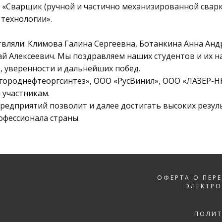
05 «Сварщик (ручной и частично механизированной свар
 технологии».
вляли: Климова Галина Сергеевна, Ботанкина Анна Анд
й Алексеевич. Мы поздравляем наших студентов и их н
, уверенности и дальнейших побед.
ороднефтеоргсинтез», ООО «РусВинил», ООО «ЛАЗЕР-
 участникам.
предприятий позволит и далее достигать высоких резу
офессионала страны.
ОФЕРТА О ПЕР
ЭЛЕКТР
ПОЛИ