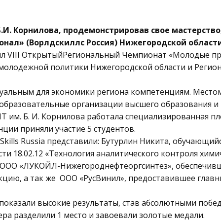
.И. Корнилова, продемонстрировав свое мастерство
нал» (Ворлдскиллс Россия) Нижегородской област
ил VIII ОткрытыйРегиональный Чемпионат «Молодые проф
 молодежной политики Нижегородской области и Регион
уальным для экономики региона компетенциям. Место
образовательные организации высшего образования и 
НТ им. Б. И. Корнилова работала специализированная 
нции приняли участие 5 студентов.
kills Russia представили: Бутурлин Никита, обучающийс
сти 18.02.12 «Технология аналитического контроля хим
 ООО «ЛУКОЙЛ-Нижегороднефтеоргсинтез», обеспечив
цию, а так же ООО «РусВинил», предоставившее главн
показали высокие результаты, став абсолютными поб
ера разделили 1 место и завоевали золотые медали.