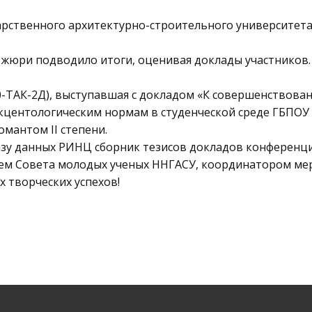
дарственного архитектурно-строительного университет
е жюри подводило итоги, оценивая доклады участников.
20-ТАК-2Д), выступавшая с докладом «К совершенствова
кцентологическим нормам в студенческой среде ГБПОУ К
мантом II степени.
базу данных РИНЦ сборник тезисов докладов конференци
лем Совета молодых ученых ННГАСУ, координатором ме
 творческих успехов!