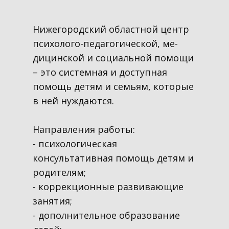
Нижегородский областной центр
пси­холо­го-пе­даго­гичес­кой, ме­
дицин­ской и со­ци­аль­ной по­мощи
– это системная и доступная
помощь детям и семьям, которые
в ней нуждаются.
Направления работы:
- психологическая
консультативная помощь детям и
родителям;
- коррекционные развивающие
занятия;
- дополнительное образование