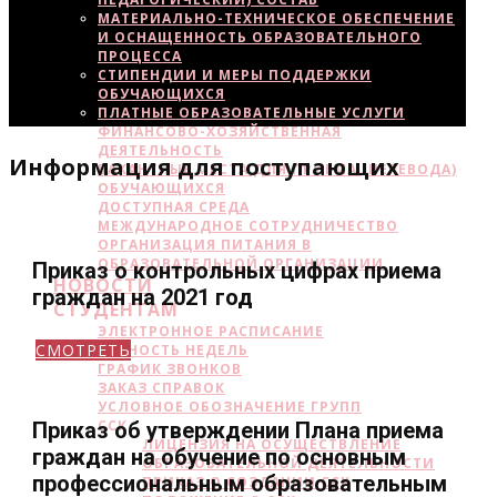
МАТЕРИАЛЬНО-ТЕХНИЧЕСКОЕ ОБЕСПЕЧЕНИЕ
И ОСНАЩЕННОСТЬ ОБРАЗОВАТЕЛЬНОГО
ПРОЦЕССА
СТИПЕНДИИ И МЕРЫ ПОДДЕРЖКИ
ОБУЧАЮЩИХСЯ
ПЛАТНЫЕ ОБРАЗОВАТЕЛЬНЫЕ УСЛУГИ
ФИНАНСОВО-ХОЗЯЙСТВЕННАЯ
ДЕЯТЕЛЬНОСТЬ
Информация для поступающих
ВАКАНТНЫЕ МЕСТА ДЛЯ ПРИЕМА (ПЕРЕВОДА)
ОБУЧАЮЩИХСЯ
ДОСТУПНАЯ СРЕДА
МЕЖДУНАРОДНОЕ СОТРУДНИЧЕСТВО
ОРГАНИЗАЦИЯ ПИТАНИЯ В
ОБРАЗОВАТЕЛЬНОЙ ОРГАНИЗАЦИИ
Приказ о контрольных цифрах приема
НОВОСТИ
граждан на 2021 год
СТУДЕНТАМ
ЭЛЕКТРОННОЕ РАСПИСАНИЕ
СМОТРЕТЬ
ЧЕТНОСТЬ НЕДЕЛЬ
ГРАФИК ЗВОНКОВ
ЗАКАЗ СПРАВОК
УСЛОВНОЕ ОБОЗНАЧЕНИЕ ГРУПП
ССК
Приказ об утверждении Плана приема
ЛИЦЕНЗИЯ НА ОСУЩЕСТВЛЕНИЕ
граждан на обучение по основным
ОБРАЗОВАТЕЛЬНОЙ ДЕЯТЕЛЬНОСТИ
профессиональным образовательным
ПРИКАЗ О СОЗДАНИИ ССК