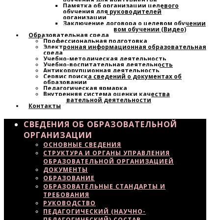
Памятка об организации целевого
обучения для руководителей
организации
Заключение договора о целевом обучении
Узнайте о целевом обучении (Видео)
Образовательная среда
Профессиональная подготовка
Электронная информационная образовательная
среда
Учебно-методическая деятельность
Учебно-воспитательная деятельность
Антикоррупционная деятельность
Сервис поиска сведений о документах об
образовании
Педагогическая ярмарка
Внутренняя система оценки качества
образовательной деятельности
Контакты
СВЕДЕНИЯ ОБ ОБРАЗОВАТЕЛЬНОЙ
ОРГАНИЗАЦИИ
ОСНОВНЫЕ СВЕДЕНИЯ
СТРУКТУРА И ОРГАНЫ УПРАВЛЕНИЯ
ОБРАЗОВАТЕЛЬНОЙ ОРГАНИЗАЦИЕЙ
ДОКУМЕНТЫ
ОБРАЗОВАНИЕ
ОБРАЗОВАТЕЛЬНЫЕ СТАНДАРТЫ И
ТРЕБОВАНИЯ
РУКОВОДСТВО
ПЕДАГОГИЧЕСКИЙ (НАУЧНО-
ПЕДАГОГИЧЕСКИЙ) СОСТАВ