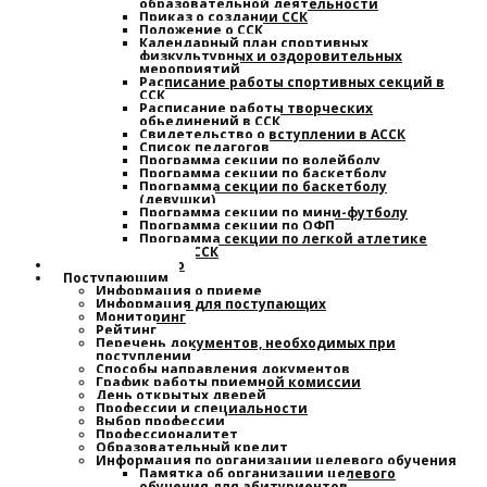
образовательной деятельности
Приказ о создании ССК
Положение о ССК
Календарный план спортивных,
физкультурных и оздоровительных
мероприятий
Расписание работы спортивных секций в
ССК
Расписание работы творческих
обьединений в ССК
Свидетельство о вступлении в АССК
Список педагогов
Программа секции по волейболу
Программа секции по баскетболу
Программа секции по баскетболу
(девушки)
Программа секции по мини-футболу
Программа секции по ОФП
Программа секции по легкой атлетике
План работы ССК
Наставничество
Поступающим
Информация о приеме
Информация для поступающих
Мониторинг
Рейтинг
Перечень документов, необходимых при
поступлении
Способы направления документов
График работы приемной комиссии
День открытых дверей
Профессии и специальности
Выбор профессии
Профессионалитет
Образовательный кредит
Информация по организации целевого обучения
Памятка об организации целевого
обучения для абитуриентов