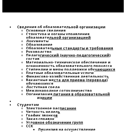
Сведения об образовательной организации
Основные сведения
Структура и органы управления
образовательной организацией
Документы
Образование
Образовательные стандарты и требования
Руководство
Педагогический (научно-педагогический)
состав
Материально-техническое обеспечение и
оснащенность образовательного процесса
Стипендии и меры поддержки обучающихся
Платные образовательные услуги
Финансово-хозяйственная деятельность
Вакантные места для приема (перевода)
обучающихся
Доступная среда
Международное сотрудничество
Организация питания в образовательной
организации
Новости
Студентам
Электронное расписание
Четность недель
График звонков
Заказ справок
Условное обозначение групп
ССК
Лицензия на осуществление