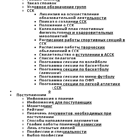
Заказ справок
Условное обозначение групп
ССК
Лицензия на осуществление
образовательной деятельности
Приказ о создании ССК
Положение о ССК
Календарный план спортивных,
физкультурных и оздоровительных
мероприятий
Расписание работы спортивных секций в
ССК
Расписание работы творческих
обьединений в ССК
Свидетельство о вступлении в АССК
Список педагогов
Программа секции по волейболу
Программа секции по баскетболу
Программа секции по баскетболу
(девушки)
Программа секции по мини-футболу
Программа секции по ОФП
Программа секции по легкой атлетике
План работы ССК
Наставничество
Поступающим
Информация о приеме
Информация для поступающих
Мониторинг
Рейтинг
Перечень документов, необходимых при
поступлении
Способы направления документов
График работы приемной комиссии
День открытых дверей
Профессии и специальности
Выбор профессии