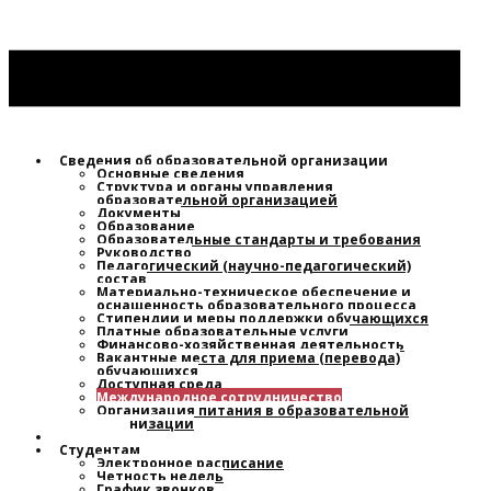
Сведения об образовательной организации
Основные сведения
Структура и органы управления
образовательной организацией
Документы
Образование
Образовательные стандарты и требования
Руководство
Педагогический (научно-педагогический)
состав
Материально-техническое обеспечение и
оснащенность образовательного процесса
Стипендии и меры поддержки обучающихся
Платные образовательные услуги
Финансово-хозяйственная деятельность
Вакантные места для приема (перевода)
обучающихся
Доступная среда
Международное сотрудничество
Организация питания в образовательной
организации
Новости
Студентам
Электронное расписание
Четность недель
График звонков