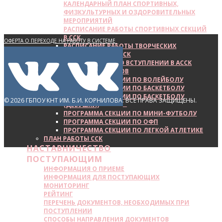
КАЛЕНДАРНЫЙ ПЛАН СПОРТИВНЫХ,
ФИЗКУЛЬТУРНЫХ И ОЗДОРОВИТЕЛЬНЫХ
МЕРОПРИЯТИЙ
РАСПИСАНИЕ РАБОТЫ СПОРТИВНЫХ СЕКЦИЙ
В ССК
ОФЕРТА О ПЕРЕХОДЕ НА РАБОТУ В СИСТЕМЕ
РАСПИСАНИЕ РАБОТЫ ТВОРЧЕСКИХ
ЭЛЕКТРОННОГО ДОКУМЕНТООБОРОТА
ОБЬЕДИНЕНИЙ В ССК
СВИДЕТЕЛЬСТВО О ВСТУПЛЕНИИ В АССК
ПОЛИТИКА КОНФИДЕНЦИАЛЬНОСТИ
СПИСОК ПЕДАГОГОВ
ПЕРСОНАЛЬНЫХ ДАННЫХ
ПРОГРАММА СЕКЦИИ ПО ВОЛЕЙБОЛУ
ПРОГРАММА СЕКЦИИ ПО БАСКЕТБОЛУ
ПРОГРАММА СЕКЦИИ ПО БАСКЕТБОЛУ
© 2026 ГБПОУ КНТ ИМ. Б.И. КОРНИЛОВА. ВСЕ ПРАВА ЗАЩИЩЕНЫ.
(ДЕВУШКИ)
ПРОГРАММА СЕКЦИИ ПО МИНИ-ФУТБОЛУ
ПРОГРАММА СЕКЦИИ ПО ОФП
ПРОГРАММА СЕКЦИИ ПО ЛЕГКОЙ АТЛЕТИКЕ
ПЛАН РАБОТЫ ССК
НАСТАВНИЧЕСТВО
ПОСТУПАЮЩИМ
ИНФОРМАЦИЯ О ПРИЕМЕ
ИНФОРМАЦИЯ ДЛЯ ПОСТУПАЮЩИХ
МОНИТОРИНГ
РЕЙТИНГ
ПЕРЕЧЕНЬ ДОКУМЕНТОВ, НЕОБХОДИМЫХ ПРИ
ПОСТУПЛЕНИИ
СПОСОБЫ НАПРАВЛЕНИЯ ДОКУМЕНТОВ