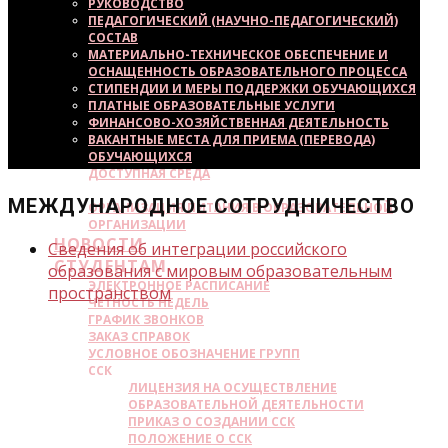
РУКОВОДСТВО
ПЕДАГОГИЧЕСКИЙ (НАУЧНО-ПЕДАГОГИЧЕСКИЙ)
СОСТАВ
МАТЕРИАЛЬНО-ТЕХНИЧЕСКОЕ ОБЕСПЕЧЕНИЕ И
ОСНАЩЕННОСТЬ ОБРАЗОВАТЕЛЬНОГО ПРОЦЕССА
СТИПЕНДИИ И МЕРЫ ПОДДЕРЖКИ ОБУЧАЮЩИХСЯ
ПЛАТНЫЕ ОБРАЗОВАТЕЛЬНЫЕ УСЛУГИ
ФИНАНСОВО-ХОЗЯЙСТВЕННАЯ ДЕЯТЕЛЬНОСТЬ
ВАКАНТНЫЕ МЕСТА ДЛЯ ПРИЕМА (ПЕРЕВОДА)
ОБУЧАЮЩИХСЯ
ДОСТУПНАЯ СРЕДА
МЕЖДУНАРОДНОЕ СОТРУДНИЧЕСТВО
МЕЖДУНАРОДНОЕ СОТРУДНИЧЕСТВО
ОРГАНИЗАЦИЯ ПИТАНИЯ В ОБРАЗОВАТЕЛЬНОЙ
ОРГАНИЗАЦИИ
НОВОСТИ
Сведения об интеграции российского
СТУДЕНТАМ
образования с мировым образовательным
ЭЛЕКТРОННОЕ РАСПИСАНИЕ
пространством
ЧЕТНОСТЬ НЕДЕЛЬ
ГРАФИК ЗВОНКОВ
ЗАКАЗ СПРАВОК
УСЛОВНОЕ ОБОЗНАЧЕНИЕ ГРУПП
ССК
ЛИЦЕНЗИЯ НА ОСУЩЕСТВЛЕНИЕ
ОБРАЗОВАТЕЛЬНОЙ ДЕЯТЕЛЬНОСТИ
ПРИКАЗ О СОЗДАНИИ ССК
ПОЛОЖЕНИЕ О ССК