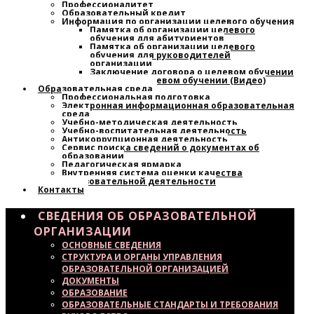
Профессионалитет
Образовательный кредит
Информация по организации целевого обучения
Памятка об организации целевого
обучения для абитуриентов
Памятка об организации целевого
обучения для руководителей
организации
Заключение договора о целевом обучении
Узнайте о целевом обучении (Видео)
Образовательная среда
Профессиональная подготовка
Электронная информационная образовательная
среда
Учебно-методическая деятельность
Учебно-воспитательная деятельность
Антикоррупционная деятельность
Сервис поиска сведений о документах об
образовании
Педагогическая ярмарка
Внутренняя система оценки качества
образовательной деятельности
Контакты
СВЕДЕНИЯ ОБ ОБРАЗОВАТЕЛЬНОЙ
ОРГАНИЗАЦИИ
ОСНОВНЫЕ СВЕДЕНИЯ
СТРУКТУРА И ОРГАНЫ УПРАВЛЕНИЯ
ОБРАЗОВАТЕЛЬНОЙ ОРГАНИЗАЦИЕЙ
ДОКУМЕНТЫ
ОБРАЗОВАНИЕ
ОБРАЗОВАТЕЛЬНЫЕ СТАНДАРТЫ И ТРЕБОВАНИЯ